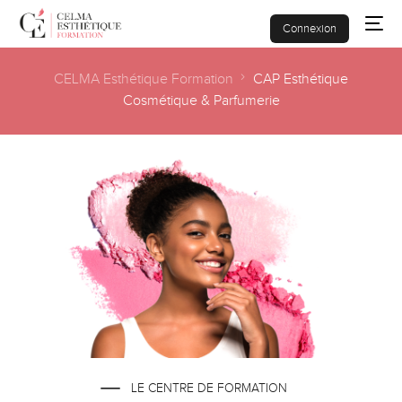
Connexion
CELMA Esthétique Formation
CAP Esthétique
Cosmétique & Parfumerie
Qui sommes-nous ?
CAP Esthétique
Nos formations
Agenda
Financements
Contact
LE CENTRE DE FORMATION