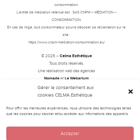
consommation.
L’entité de médiation retenue est : SAS CNPM – MÉDIATION –
CONSOMMATION.
En cas de litige, tout consommateur pourra déposer sa réclamation sur le
site :
https://www.cnpm-mediation-consommation.eu/
© 2026 –
Celma Esthétique
Tous droits réservés.
Une réalisation web des agences
Nomade
et
Le Webarium
Gérer le consentement aux
Ce site a été financé par l’Union Européenne dans le cadre du
cookies CELMA Esthétique
programme FEDER-FSE+ Réunion dont l’Autorité de gestion est la
Région Réunion. L’Europe s’engage à La Réunion avec le fonds
Pour offrir les meilleures expériences, nous utilisons des technologies telles
que les cookies pour stocker et/ou accéder aux informations des appareils.
FEDER.
Accepter