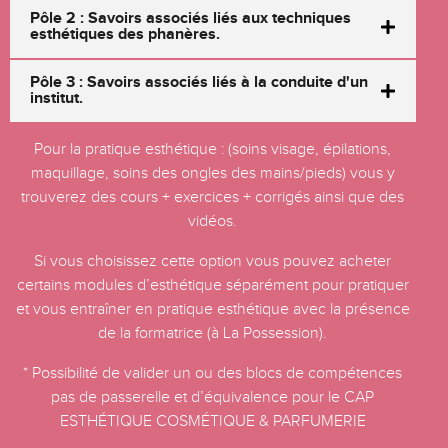
Pôle 2 : Savoirs associés liés aux techniques
esthétiques des phanères.
Pôle 3 : Savoirs associés liés à la conduite d'un
institut.
Pour la pratique esthétique : (soins visage, épilations,
maquillage, soins des ongles des mains/pieds) vous y
trouverez des cours + exercices + corrigés ainsi que des
vidéos.
Si vous choisissez cette option vous pouvez acheter
certains modules d’esthétique séparément pour pratiquer
et vous entraîner en pratique esthétique avec la présence
de la formatrice (à La Possession).
* Possibilité de valider un ou des blocs de compétences
pas de passerelle et d’équivalence pour le CAP
ESTHÉTIQUE COSMÉTIQUE & PARFUMERIE