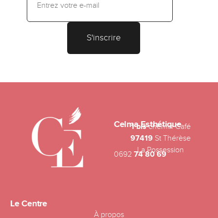
Celma Esthétique
1 bis
chemin Café
97419
St Thérèse
La Possession
0692
74 80 69
Le Centre
À propos