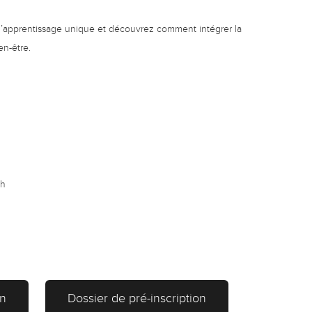
’apprentissage unique et découvrez comment intégrer la
en-être.
7h
on
Dossier de pré-inscription