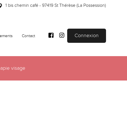
1 bis chemin café - 97419 St Thérèse (La Possession)
Connexion
cements
Contact
apie visage