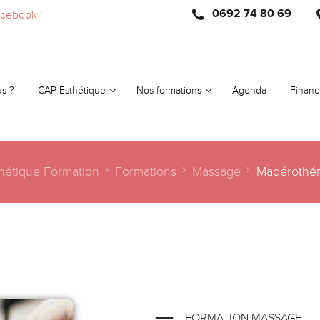
0692 74 80 69
acebook !
s ?
CAP Esthétique
Nos formations
Agenda
Finan
CAP Esthétique Cosmétique & Parfumerie
Toutes les formations
étique Formation
Formations
Massage
Madérothér
S’inscrire au CAP Esthétique
Formations Massage
Matériel CAP Esthétique
Formations Maquillage
Formations Épilation
Formations Beauté du regard
FORMATION MASSAGE
Packs de Formations