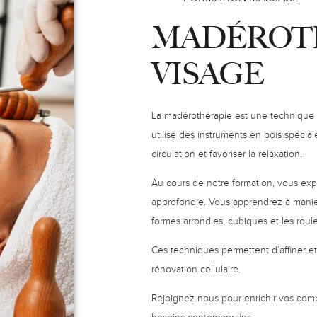
MADÉROT
Modules CAP Esthétique
VISAGE
Matériel pour le Massage
La madérothérapie est une technique a
utilise des instruments en bois spécia
circulation et favoriser la relaxation.
Au cours de notre formation, vous exp
approfondie. Vous apprendrez à manier 
formes arrondies, cubiques et les rou
Ces techniques permettent d’affiner et de
rénovation cellulaire.
Rejoignez-nous pour enrichir vos com